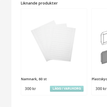
Liknande produkter
Namnark, 60 st
Plastsky
300
kr
300
kr
Lägg i varukorg