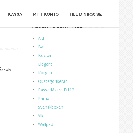
KASSA
MITT KONTO
TILL DINBOX.SE
RESERVDELAR TILL
Alu
Bas
Bocken
Elegant
åskolv
Korgen
Okategoriserad
Passerläsare D112
Prima
Svenskboxen
Vik
Wallpad