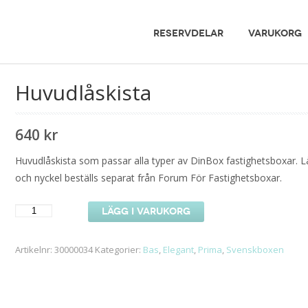
RESERVDELAR
VARUKORG
Huvudlåskista
640
kr
Huvudlåskista som passar alla typer av DinBox fastighetsboxar. L
och nyckel beställs separat från Forum För Fastighetsboxar.
Huvudlåskista
LÄGG I VARUKORG
mängd
Artikelnr:
30000034
Kategorier:
Bas
,
Elegant
,
Prima
,
Svenskboxen