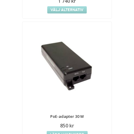
1 740
kr
Välj alternativ
PoE-adapter 30 W
850
kr