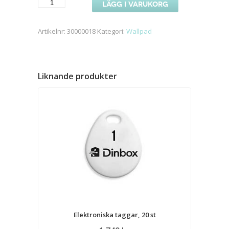
PoE-
LÄGG I VARUKORG
adapter
60
Artikelnr:
30000018
Kategori:
Wallpad
W
mängd
Liknande produkter
Elektroniska taggar, 20 st